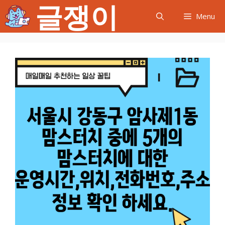
글쟁이
컨
Menu
텐
츠
로
건
너
뛰
기