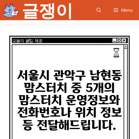
글쟁이
컨
Menu
텐
츠
로
건
너
뛰
기