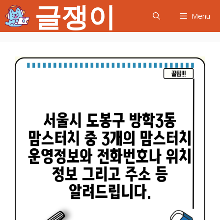
글쟁이
컨
Menu
텐
츠
로
건
너
뛰
기