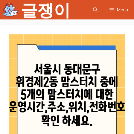
글쟁이
컨
Menu
텐
츠
로
건
너
뛰
기