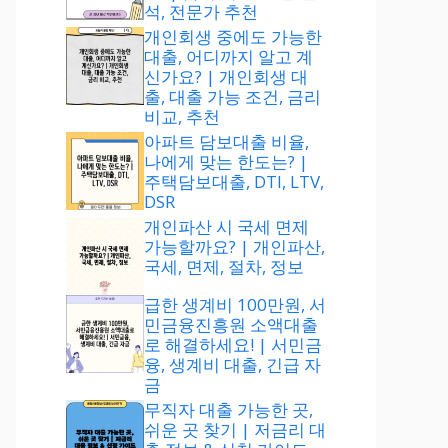
석, 전문가 추천
개인회생 중에도 가능한
대출, 어디까지 알고 계
신가요? | 개인회생 대
출, 대출 가능 조건, 금리
비교, 추천
아파트 담보대출 비율,
나에게 맞는 한도는? |
주택담보대출, DTI, LTV,
DSR
개인파산 시 국세 면제
가능할까요? | 개인파산,
국세, 면제, 절차, 정보
급한 생계비 100만원, 서
민금융진흥원 소액대출
로 해결하세요! | 서민금
융, 생계비 대출, 긴급 자
금
무직자 대출 가능한 곳,
쉬운 곳 찾기 | 저금리 대