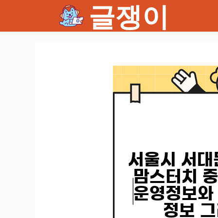
글쟁이
컨
텐
츠
로
건
너
뛰
기