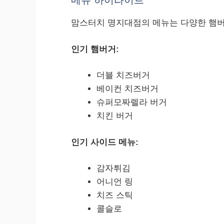
메뉴 하이라이트
맘스터치 명지대점의 메뉴는 다양한 햄버거
인기 햄버거:
더블 치즈버거
베이컨 치즈버거
슈퍼모짜렐라 버거
치킨 버거
인기 사이드 메뉴:
감자튀김
어니언 링
치즈 스틱
콜슬로