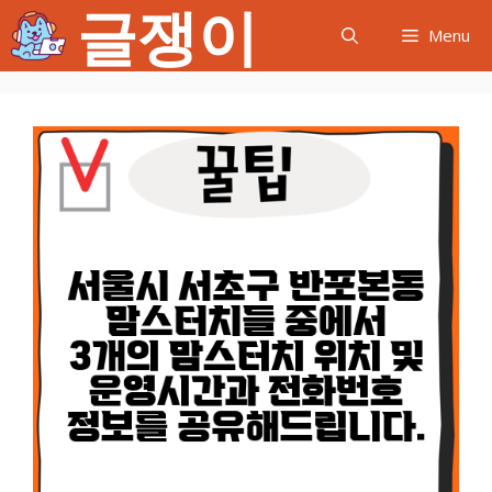
글쟁이
컨
Menu
텐
츠
로
건
너
뛰
기