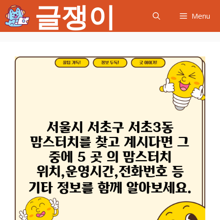
글쟁이
컨
Menu
텐
츠
로
건
너
뛰
기