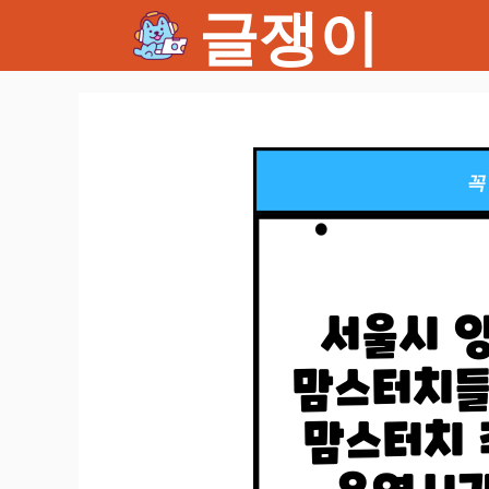
글쟁이
컨
텐
츠
로
건
너
뛰
기