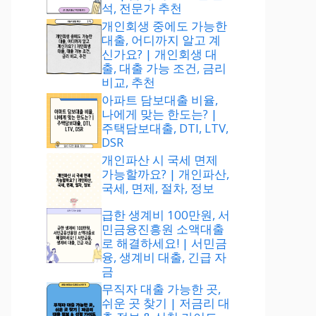
석, 전문가 추천
개인회생 중에도 가능한
대출, 어디까지 알고 계
신가요? | 개인회생 대
출, 대출 가능 조건, 금리
비교, 추천
아파트 담보대출 비율,
나에게 맞는 한도는? |
주택담보대출, DTI, LTV,
DSR
개인파산 시 국세 면제
가능할까요? | 개인파산,
국세, 면제, 절차, 정보
급한 생계비 100만원, 서
민금융진흥원 소액대출
로 해결하세요! | 서민금
융, 생계비 대출, 긴급 자
금
무직자 대출 가능한 곳,
쉬운 곳 찾기 | 저금리 대