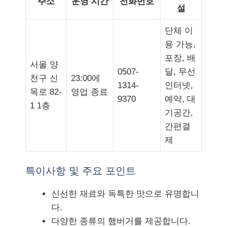
주소
운영 시간
전화번호
설
단체 이
용 가능,
포장, 배
서울 양
0507-
달, 무선
천구 신
23:00에
1314-
인터넷,
목로 82-
영업 종료
9370
예약, 대
1 1층
기공간,
간편결
제
특이사항 및 주요 포인트
신선한 재료와 독특한 맛으로 유명합니
다.
다양한 종류의 햄버거를 제공합니다.