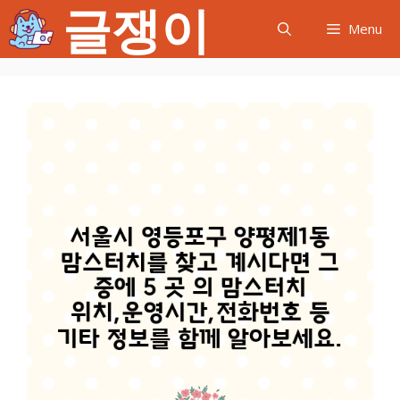
글쟁이
컨
Menu
텐
츠
로
건
너
뛰
기