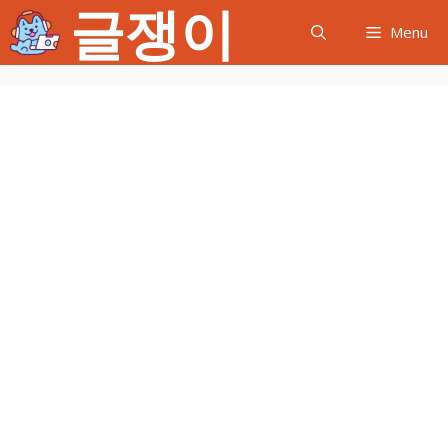
글쟁이
컨
Menu
텐
츠
로
건
너
뛰
기