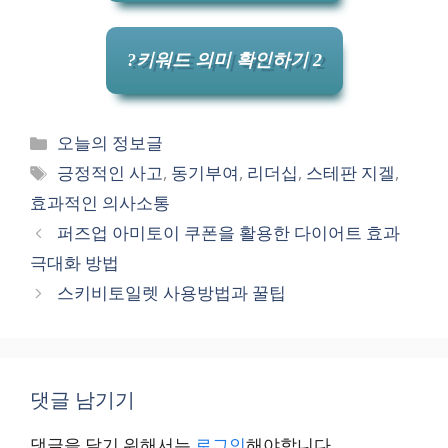
?키워드 의미 확인하기 2
카
오늘의 정보글
테
태
긍정적인 사고
,
동기부여
,
리더십
,
스테판 지겔
,
고
그
효과적인 의사소통
리
퍼즈업 아미토이 쿠폰을 활용한 다이어트 효과
극대화 방법
스키비토일렛 사용방법과 꿀팁
댓글 남기기
댓글을 달기 위해서는
로그인
해야합니다.