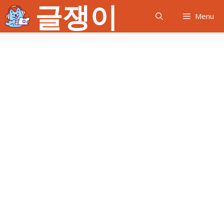
글쟁이
컨
Menu
텐
츠
로
건
너
뛰
기