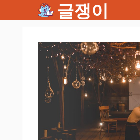
글쟁이
컨
텐
츠
로
건
너
뛰
기