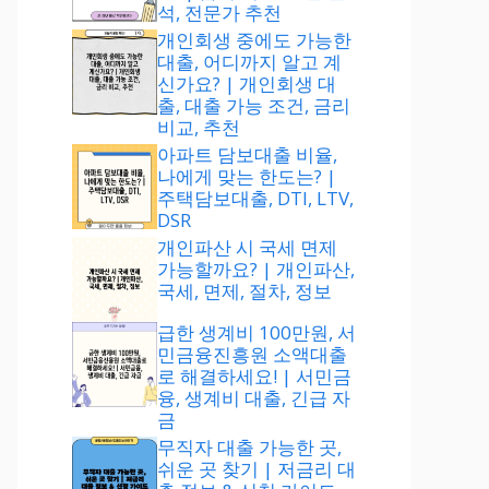
석, 전문가 추천
개인회생 중에도 가능한
대출, 어디까지 알고 계
신가요? | 개인회생 대
출, 대출 가능 조건, 금리
비교, 추천
아파트 담보대출 비율,
나에게 맞는 한도는? |
주택담보대출, DTI, LTV,
DSR
개인파산 시 국세 면제
가능할까요? | 개인파산,
국세, 면제, 절차, 정보
급한 생계비 100만원, 서
민금융진흥원 소액대출
로 해결하세요! | 서민금
융, 생계비 대출, 긴급 자
금
무직자 대출 가능한 곳,
쉬운 곳 찾기 | 저금리 대