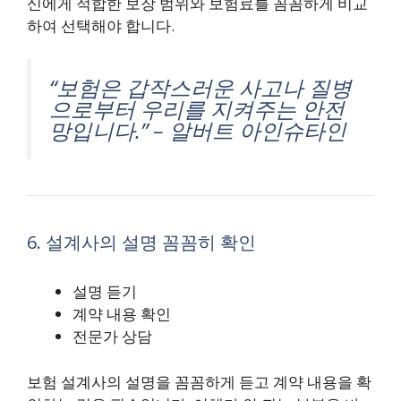
신에게 적합한 보장 범위와 보험료를 꼼꼼하게 비교
하여 선택해야 합니다.
“보험은 갑작스러운 사고나 질병
으로부터 우리를 지켜주는 안전
망입니다.” – 알버트 아인슈타인
6. 설계사의 설명 꼼꼼히 확인
설명 듣기
계약 내용 확인
전문가 상담
보험 설계사의 설명을 꼼꼼하게 듣고 계약 내용을 확