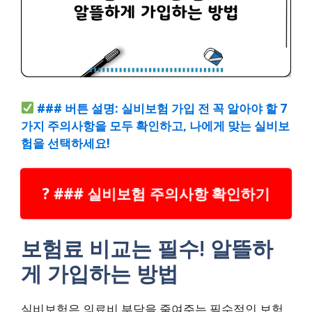
### 버튼 설명: 실비보험 가입 전 꼭 알아야 할 7
가지 주의사항을 모두 확인하고, 나에게 맞는 실비보
험을 선택하세요!
? ### 실비보험 주의사항 확인하기
보험료 비교는 필수! 알뜰하
게 가입하는 방법
실비보험은 의료비 부담을 줄여주는 필수적인 보험