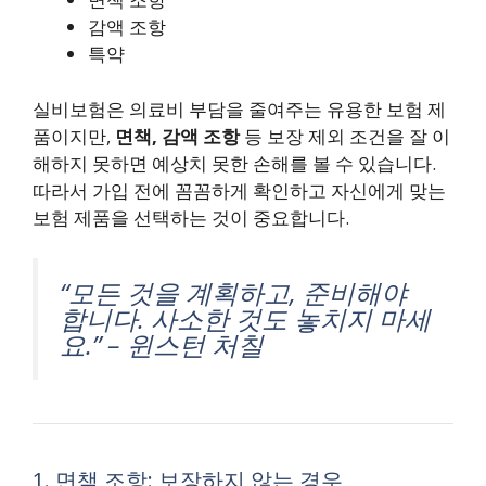
감액 조항
특약
실비보험은 의료비 부담을 줄여주는 유용한 보험 제
품이지만,
면책, 감액 조항
등 보장 제외 조건을 잘 이
해하지 못하면 예상치 못한 손해를 볼 수 있습니다.
따라서 가입 전에 꼼꼼하게 확인하고 자신에게 맞는
보험 제품을 선택하는 것이 중요합니다.
“모든 것을 계획하고, 준비해야
합니다. 사소한 것도 놓치지 마세
요.” – 윈스턴 처칠
1. 면책 조항: 보장하지 않는 경우