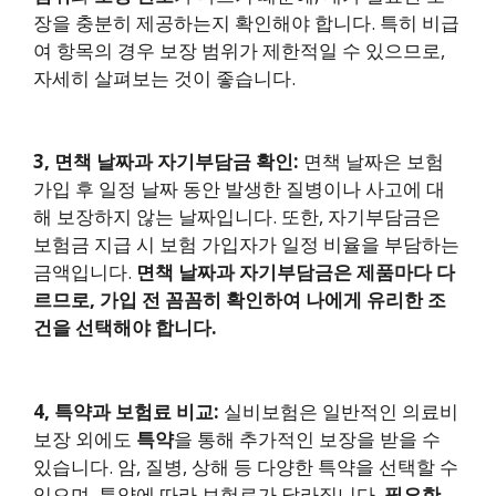
장을 충분히 제공하는지 확인해야 합니다. 특히 비급
여 항목의 경우 보장 범위가 제한적일 수 있으므로,
자세히 살펴보는 것이 좋습니다.
3, 면책 날짜과 자기부담금 확인:
면책 날짜은 보험
가입 후 일정 날짜 동안 발생한 질병이나 사고에 대
해 보장하지 않는 날짜입니다. 또한, 자기부담금은
보험금 지급 시 보험 가입자가 일정 비율을 부담하는
금액입니다.
면책 날짜과 자기부담금은 제품마다 다
르므로, 가입 전 꼼꼼히 확인하여 나에게 유리한 조
건을 선택해야 합니다.
4, 특약과 보험료 비교:
실비보험은 일반적인 의료비
보장 외에도
특약
을 통해 추가적인 보장을 받을 수
있습니다. 암, 질병, 상해 등 다양한 특약을 선택할 수
있으며, 특약에 따라 보험료가 달라집니다.
필요한