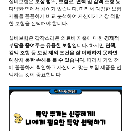
실비보험은
보장 범위, 보험료, 면책 및 감액 조항
등
다양한 면에서 차이가 있습니다. 따라서 다양한 보험
제품을 꼼꼼하게 비교 분석하여 자신에게 가장 적합
한 보험을 선택해야 합니다.
실비보험은 갑작스러운 의료비 지출에 대한
경제적
부담을 줄여주는 유용한 보험
입니다. 하지만
면책,
감액 조항 등 보장 제외 조건을 잘 이해하지 못하면
예상치 못한 손해를 볼 수 있습니다.
따라서 가입 전
에 꼼꼼하게 확인하고 자신에게 맞는 보험 제품을 선
택하는 것이 중요합니다.