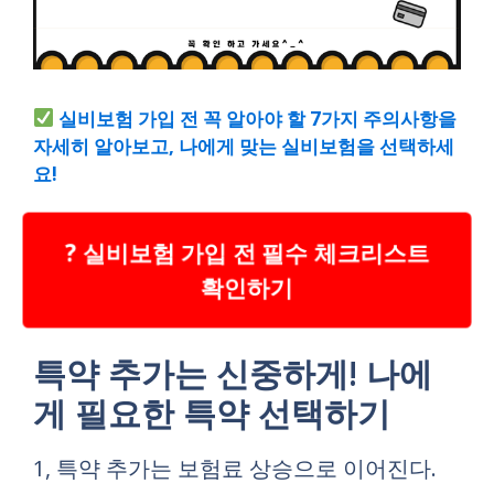
실비보험 가입 전 꼭 알아야 할 7가지 주의사항을
자세히 알아보고, 나에게 맞는 실비보험을 선택하세
요!
? 실비보험 가입 전 필수 체크리스트
확인하기
특약 추가는 신중하게! 나에
게 필요한 특약 선택하기
1, 특약 추가는 보험료 상승으로 이어진다.