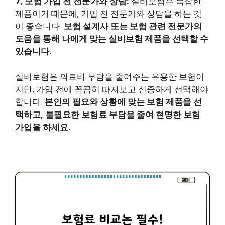
7, 보험 가입 전 전문가와 상담:
실비보험은 복잡한
제품이기 때문에, 가입 전 전문가와 상담을 하는 것
이 좋습니다.
보험 설계사 또는 보험 관련 전문가의
도움을 통해 나에게 맞는 실비보험 제품을 선택할 수
있습니다.
실비보험은 의료비 부담을 줄여주는 유용한 보험이
지만, 가입 전에 꼼꼼히 따져보고 신중하게 선택해야
합니다.
본인의 필요와 상황에 맞는 보험 제품을 선
택하고, 불필요한 보험료 부담을 줄여 현명한 보험
가입을 하세요.