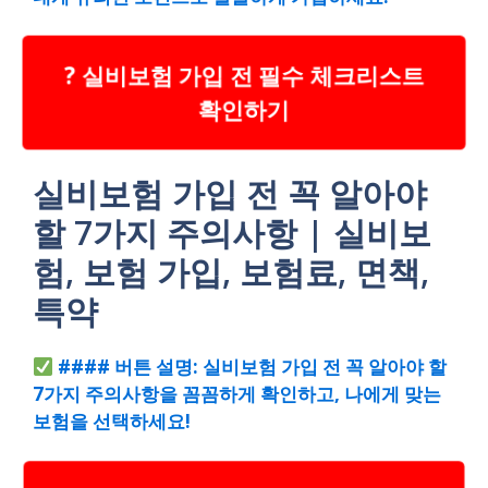
? 실비보험 가입 전 필수 체크리스트
확인하기
실비보험 가입 전 꼭 알아야
할 7가지 주의사항 | 실비보
험, 보험 가입, 보험료, 면책,
특약
#### 버튼 설명: 실비보험 가입 전 꼭 알아야 할
7가지 주의사항을 꼼꼼하게 확인하고, 나에게 맞는
보험을 선택하세요!