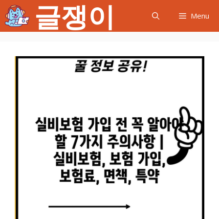
글쟁이
컨
Menu
텐
츠
로
건
너
뛰
기