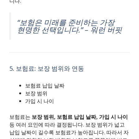
니다.
“보험은 미래를 준비하는 가장
현명한 선택입니다.” – 워런 버핏
5. 보험료: 보장 범위와 연동
보험료 납입 날짜
보장 범위
가입 시 나이
보험료는
보장 범위, 보험료 납입 날짜, 가입 시 나이
등 여러 요인에 따라 결정됩니다. 보장 범위가 넓고
납입 날짜이 길수록 보험료가 높아집니다. 따라서 자