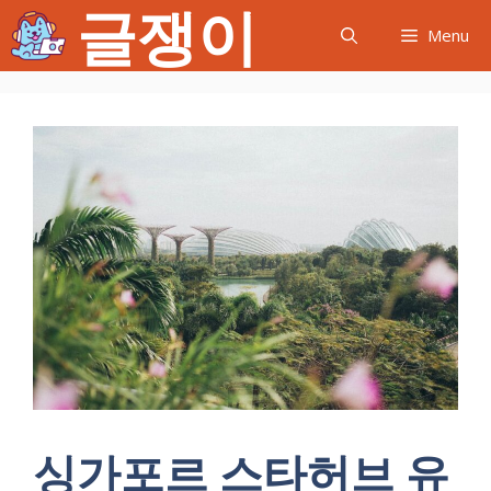
글쟁이
컨
Menu
텐
츠
로
건
너
뛰
기
싱가포르 스타허브 유