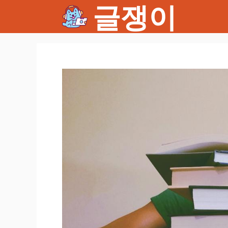
글쟁이
컨
텐
츠
로
건
너
뛰
기