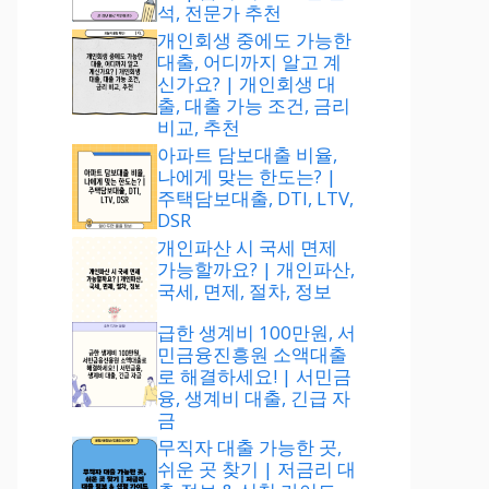
석, 전문가 추천
개인회생 중에도 가능한
대출, 어디까지 알고 계
신가요? | 개인회생 대
출, 대출 가능 조건, 금리
비교, 추천
아파트 담보대출 비율,
나에게 맞는 한도는? |
주택담보대출, DTI, LTV,
DSR
개인파산 시 국세 면제
가능할까요? | 개인파산,
국세, 면제, 절차, 정보
급한 생계비 100만원, 서
민금융진흥원 소액대출
로 해결하세요! | 서민금
융, 생계비 대출, 긴급 자
금
무직자 대출 가능한 곳,
쉬운 곳 찾기 | 저금리 대