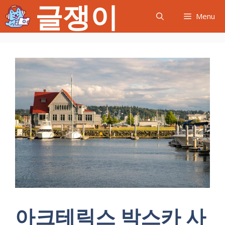
글쟁이
컨
Menu
텐
츠
로
건
너
뛰
기
아크테릭스 박스카 사