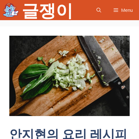
글쟁이
컨
Menu
텐
츠
로
건
너
뛰
기
안지현의 요리 레시피