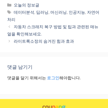
카
오늘의 정보글
테
태
데이터분석
,
딥러닝
,
머신러닝
,
인공지능
,
자연어
고
그
처리
리
자동차 스크래치 복구 방법 및 팁과 관련된 매뉴
얼을 확인해보세요.
라이트록소정의 숨겨진 힘과 효과
댓글 남기기
댓글을 달기 위해서는
로그인
해야합니다.