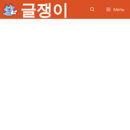
글쟁이
컨
Menu
텐
츠
로
건
너
뛰
기