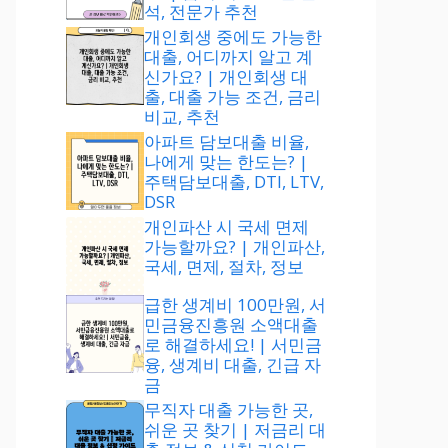
석, 전문가 추천
개인회생 중에도 가능한
대출, 어디까지 알고 계
신가요? | 개인회생 대
출, 대출 가능 조건, 금리
비교, 추천
아파트 담보대출 비율,
나에게 맞는 한도는? |
주택담보대출, DTI, LTV,
DSR
개인파산 시 국세 면제
가능할까요? | 개인파산,
국세, 면제, 절차, 정보
급한 생계비 100만원, 서
민금융진흥원 소액대출
로 해결하세요! | 서민금
융, 생계비 대출, 긴급 자
금
무직자 대출 가능한 곳,
쉬운 곳 찾기 | 저금리 대