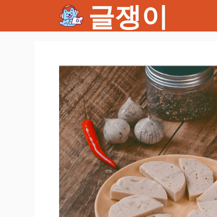
글쟁이
컨
텐
츠
로
건
너
뛰
기