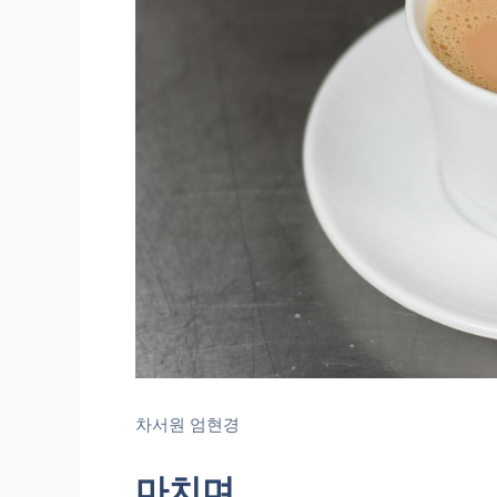
차서원 엄현경
마치며