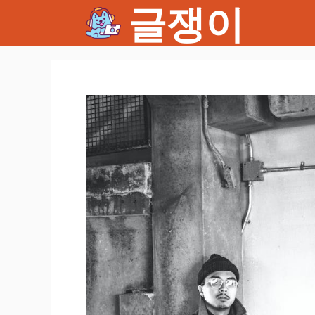
글쟁이
컨
텐
츠
로
건
너
뛰
기