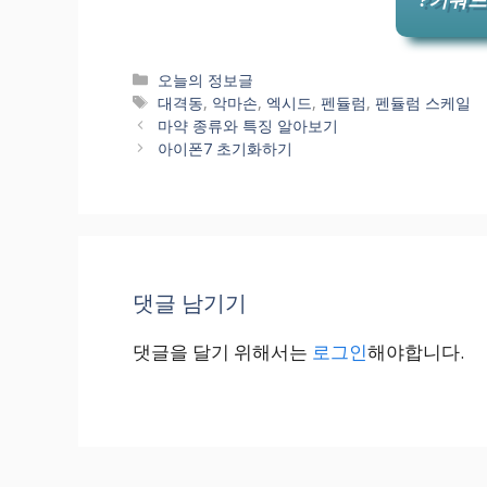
카
오늘의 정보글
테
태
대격동
,
악마손
,
엑시드
,
펜듈럼
,
펜듈럼 스케일
고
그
마약 종류와 특징 알아보기
리
아이폰7 초기화하기
댓글 남기기
댓글을 달기 위해서는
로그인
해야합니다.