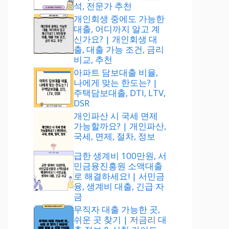
석, 전문가 추천
개인회생 중에도 가능한
대출, 어디까지 알고 계
신가요? | 개인회생 대
출, 대출 가능 조건, 금리
비교, 추천
아파트 담보대출 비율,
나에게 맞는 한도는? |
주택담보대출, DTI, LTV,
DSR
개인파산 시 국세 면제
가능할까요? | 개인파산,
국세, 면제, 절차, 정보
급한 생계비 100만원, 서
민금융진흥원 소액대출
로 해결하세요! | 서민금
융, 생계비 대출, 긴급 자
금
무직자 대출 가능한 곳,
쉬운 곳 찾기 | 저금리 대