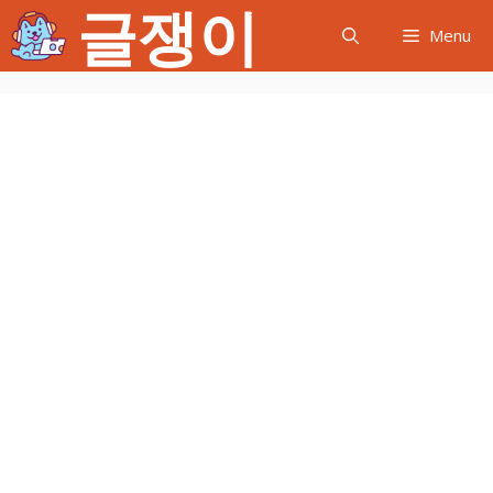
글쟁이
컨
Menu
텐
츠
로
건
너
뛰
기