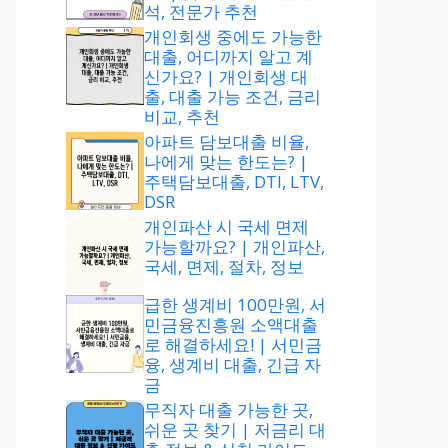
석, 전문가 추천
개인회생 중에도 가능한
대출, 어디까지 알고 계
신가요? | 개인회생 대
출, 대출 가능 조건, 금리
비교, 추천
아파트 담보대출 비율,
나에게 맞는 한도는? |
주택담보대출, DTI, LTV,
DSR
개인파산 시 국세 면제
가능할까요? | 개인파산,
국세, 면제, 절차, 정보
급한 생계비 100만원, 서
민금융진흥원 소액대출
로 해결하세요! | 서민금
융, 생계비 대출, 긴급 자
금
무직자 대출 가능한 곳,
쉬운 곳 찾기 | 저금리 대