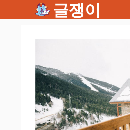
글쟁이
컨
텐
츠
로
건
너
뛰
기