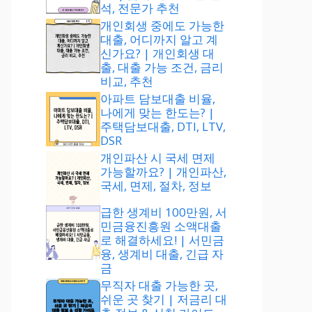
석, 전문가 추천
개인회생 중에도 가능한
대출, 어디까지 알고 계
신가요? | 개인회생 대
출, 대출 가능 조건, 금리
비교, 추천
아파트 담보대출 비율,
나에게 맞는 한도는? |
주택담보대출, DTI, LTV,
DSR
개인파산 시 국세 면제
가능할까요? | 개인파산,
국세, 면제, 절차, 정보
급한 생계비 100만원, 서
민금융진흥원 소액대출
로 해결하세요! | 서민금
융, 생계비 대출, 긴급 자
금
무직자 대출 가능한 곳,
쉬운 곳 찾기 | 저금리 대