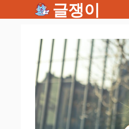
글쟁이
컨
텐
츠
로
건
너
뛰
기