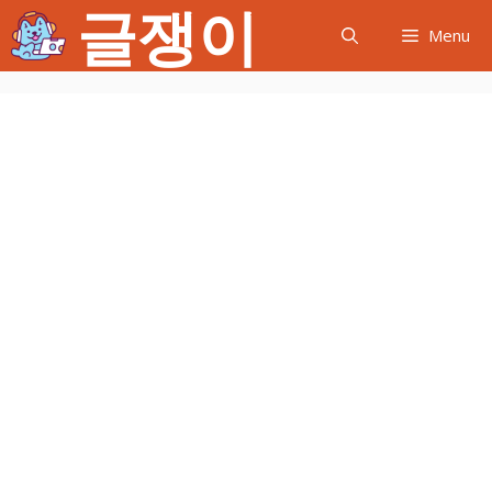
글쟁이
컨
Menu
텐
츠
로
건
너
뛰
기