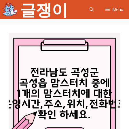
글쟁이
컨
Menu
텐
츠
로
건
너
뛰
기