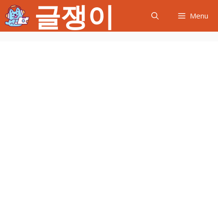
글쟁이
컨
Menu
텐
츠
로
건
너
뛰
기