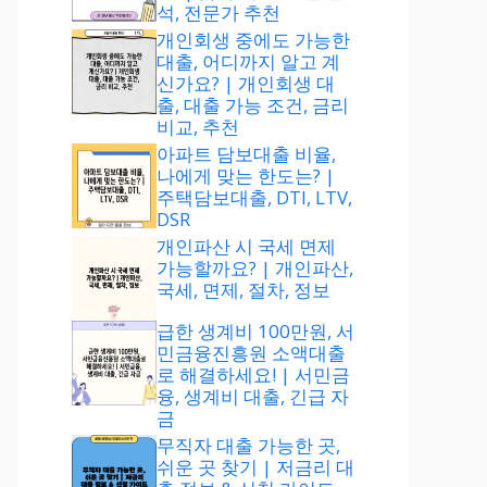
석, 전문가 추천
개인회생 중에도 가능한
대출, 어디까지 알고 계
신가요? | 개인회생 대
출, 대출 가능 조건, 금리
비교, 추천
아파트 담보대출 비율,
나에게 맞는 한도는? |
주택담보대출, DTI, LTV,
DSR
개인파산 시 국세 면제
가능할까요? | 개인파산,
국세, 면제, 절차, 정보
급한 생계비 100만원, 서
민금융진흥원 소액대출
로 해결하세요! | 서민금
융, 생계비 대출, 긴급 자
금
무직자 대출 가능한 곳,
쉬운 곳 찾기 | 저금리 대