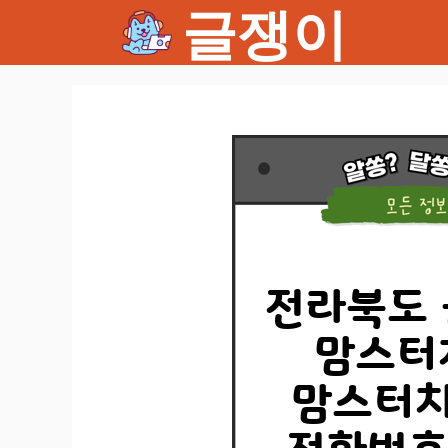
글쟁이
컨
텐
츠
로
건
너
뛰
기