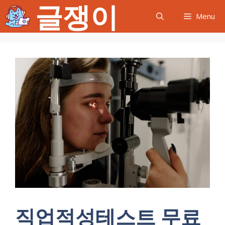
글쟁이
컨
Menu
텐
츠
로
건
너
뛰
기
직업적성테스트 무료