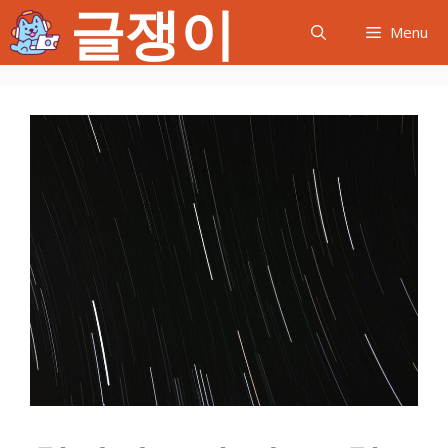
글쟁이
컨
Menu
텐
츠
로
건
너
뛰
기