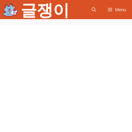
글쟁이
컨
Menu
텐
츠
로
건
너
뛰
기