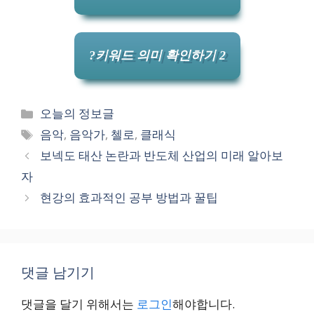
?키워드 의미 확인하기 2
카
오늘의 정보글
테
태
음악
,
음악가
,
첼로
,
클래식
고
그
보넥도 태산 논란과 반도체 산업의 미래 알아보
리
자
현강의 효과적인 공부 방법과 꿀팁
댓글 남기기
댓글을 달기 위해서는
로그인
해야합니다.