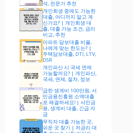
석, 전문가 추천
개인회생 중에도 가능한
대출, 어디까지 알고 계
신가요? | 개인회생 대
출, 대출 가능 조건, 금리
비교, 추천
아파트 담보대출 비율,
나에게 맞는 한도는? |
주택담보대출, DTI, LTV,
DSR
개인파산 시 국세 면제
가능할까요? | 개인파산,
국세, 면제, 절차, 정보
급한 생계비 100만원, 서
민금융진흥원 소액대출
로 해결하세요! | 서민금
융, 생계비 대출, 긴급 자
금
무직자 대출 가능한 곳,
쉬운 곳 찾기 | 저금리 대