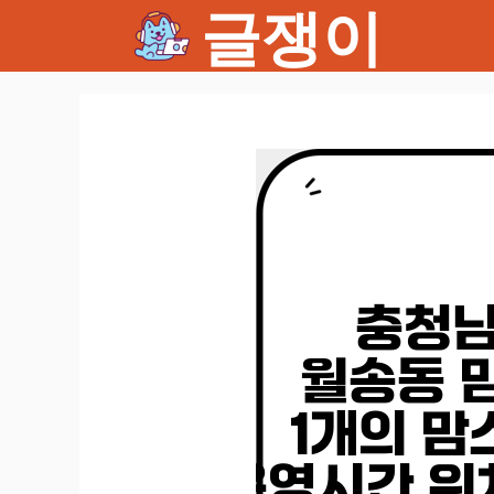
글쟁이
컨
텐
츠
로
건
너
뛰
기