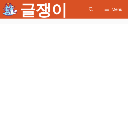
글쟁이
컨
Menu
텐
츠
로
건
너
뛰
기