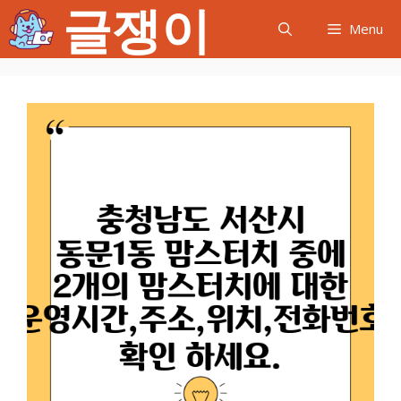
글쟁이
컨
Menu
텐
츠
로
건
너
뛰
기