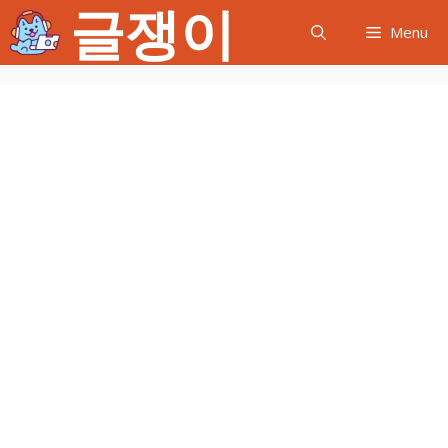
글쟁이
컨
Menu
텐
츠
로
건
너
뛰
기