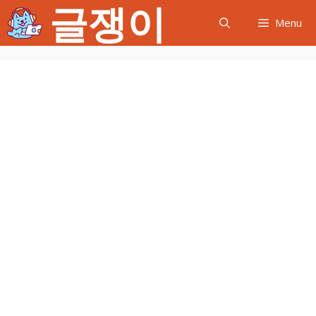
글쟁이
컨
Menu
텐
츠
로
건
너
뛰
기