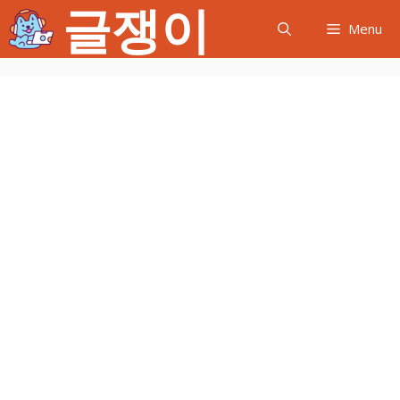
글쟁이
컨
Menu
텐
츠
로
건
너
뛰
기