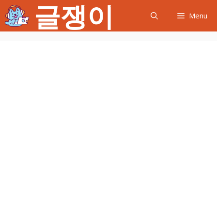
글쟁이
컨
Menu
텐
츠
로
건
너
뛰
기