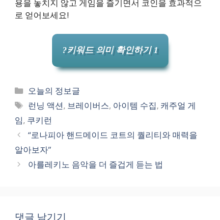
용을 놓치지 않고 게임을 즐기면서 코인을 효과적으
로 얻어보세요!
?키워드 의미 확인하기 1
카
오늘의 정보글
테
태
런닝 액션
,
브레이버스
,
아이템 수집
,
캐주얼 게
고
그
임
,
쿠키런
리
“로나피아 핸드메이드 코트의 퀄리티와 매력을
알아보자”
아를레키노 음악을 더 즐겁게 듣는 법
댓글 남기기