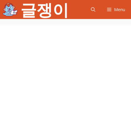
글쟁이
컨
Menu
텐
츠
로
건
너
뛰
기