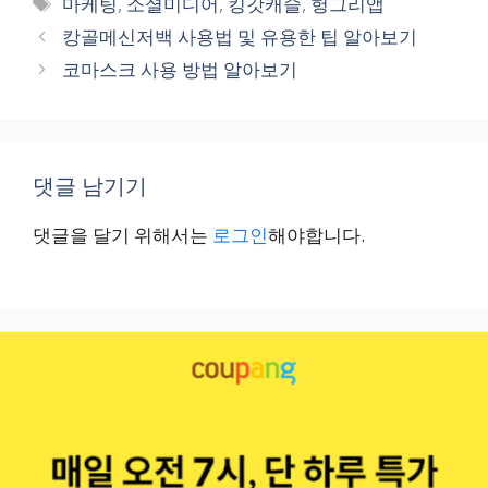
태
마케팅
,
소셜미디어
,
킹갓캐슬
,
헝그리앱
고
그
캉골메신저백 사용법 및 유용한 팁 알아보기
리
코마스크 사용 방법 알아보기
댓글 남기기
댓글을 달기 위해서는
로그인
해야합니다.