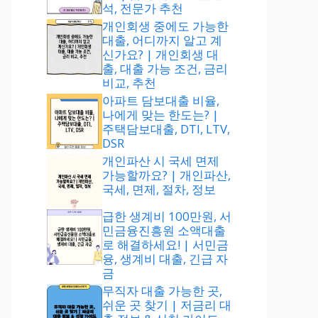
석, 전문가 추천
개인회생 중에도 가능한
대출, 어디까지 알고 계
신가요? | 개인회생 대
출, 대출 가능 조건, 금리
비교, 추천
아파트 담보대출 비율,
나에게 맞는 한도는? |
주택담보대출, DTI, LTV,
DSR
개인파산 시 국세 면제
가능할까요? | 개인파산,
국세, 면제, 절차, 정보
급한 생계비 100만원, 서
민금융진흥원 소액대출
로 해결하세요! | 서민금
융, 생계비 대출, 긴급 자
금
무직자 대출 가능한 곳,
쉬운 곳 찾기 | 저금리 대