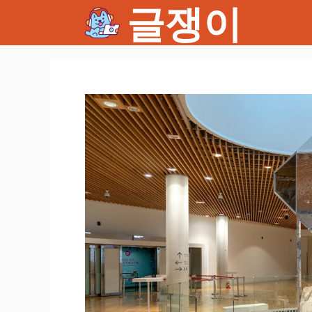
글쟁이
컨
텐
츠
로
건
너
뛰
기