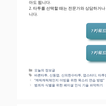
아도 됩니다.
2. 타투를 선택할 때는 전문가와 상담하거
니다.
?키워드
?키워드
카
오늘의 정보글
테
태
바른타투
,
신동엽
,
신의한수타투
,
엽스터디
,
타투
고
그
“캐릭캐릭체인지 더빙을 위한 목소리 연습 방법”
리
범죄자 식별을 위한 페이셜 인식 기술 파악하기