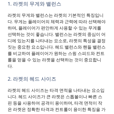
1. 라켓의 무게와 밸런스
라켓의 무게와 밸런스는 라켓의 기본적인 특징입니
다. 무게는 플레이어의 체력과 근력에 따라 선택해야
하며, 플레이어가 편안하게 사용할 수 있는 무게를
선택하는 것이 좋습니다. 밸런스는 라켓의 중심이 어
디에 있는지를 나타내는 요소로, 라켓의 특성을 결정
짓는 중요한 요소입니다. 헤드 밸런스와 핸들 밸런스
를 비교하여 플레이어가 원하는 스윙 스피드와 컨트
롤을 얻을 수 있는 라켓을 선택하는 것이 중요합니
다.
2. 라켓의 헤드 사이즈
라켓의 헤드 사이즈는 타격 면적을 나타내는 요소입
니다. 헤드 사이즈가 큰 라켓은 스톱볼이나 빠른 스
핀 등을 사용하여 공격이 용이하며, 타격 면적이 작
은 라켓은 정확한 타격과 컨트롤이 용이한 특징을 가