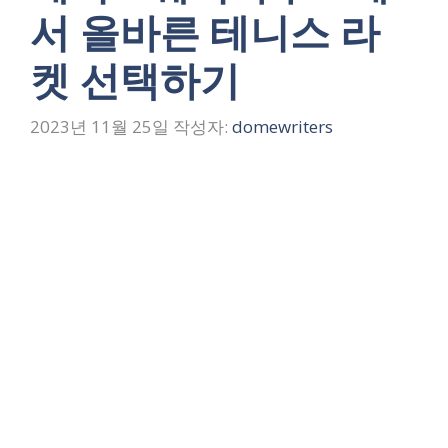
서 올바른 테니스 라
켓 선택하기
2023년 11월 25일
작성자:
domewriters