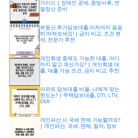
가이드 | 장애인 공제, 증빙서류, 연
말정산 준비
부동산 추가담보대출 이자까지 꼼꼼
히 따져보세요! | 금리 비교, 조건 분
석, 전문가 추천
개인회생 중에도 가능한 대출, 어디
까지 알고 계신가요? | 개인회생 대
출, 대출 가능 조건, 금리 비교, 추천
아파트 담보대출 비율, 나에게 맞는
한도는? | 주택담보대출, DTI, LTV,
DSR
개인파산 시 국세 면제 가능할까요?
| 개인파산, 국세, 면제, 절차, 정보