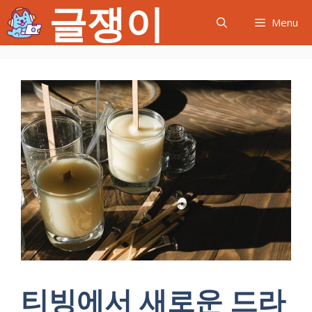
글쟁이
컨
Menu
텐
츠
로
건
너
뛰
기
티빙에서 새로운 드라