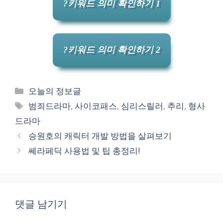
?키워드 의미 확인하기 1
?키워드 의미 확인하기 2
카
오늘의 정보글
테
태
범죄드라마
,
사이코패스
,
심리스릴러
,
추리
,
형사
고
그
드라마
리
승원호의 캐릭터 개발 방법을 살펴보기
쎄라페딕 사용법 및 팁 총정리!
댓글 남기기