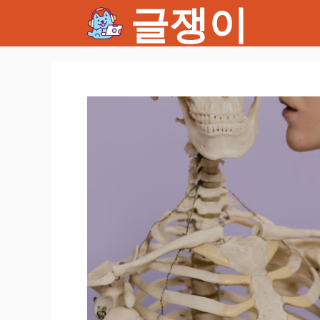
글쟁이
컨
텐
츠
로
건
너
뛰
기