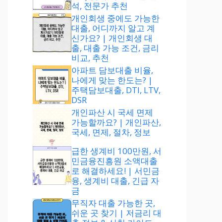
석, 전문가 추천
개인회생 중에도 가능한
대출, 어디까지 알고 계
신가요? | 개인회생 대
출, 대출 가능 조건, 금리
비교, 추천
아파트 담보대출 비율,
나에게 맞는 한도는? |
주택담보대출, DTI, LTV,
DSR
개인파산 시 국세 면제
가능할까요? | 개인파산,
국세, 면제, 절차, 정보
급한 생계비 100만원, 서
민금융진흥원 소액대출
로 해결하세요! | 서민금
융, 생계비 대출, 긴급 자
금
무직자 대출 가능한 곳,
쉬운 곳 찾기 | 저금리 대