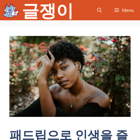
글쟁이
컨
Menu
텐
츠
로
건
너
뛰
기
패드립으로 인생을 즐