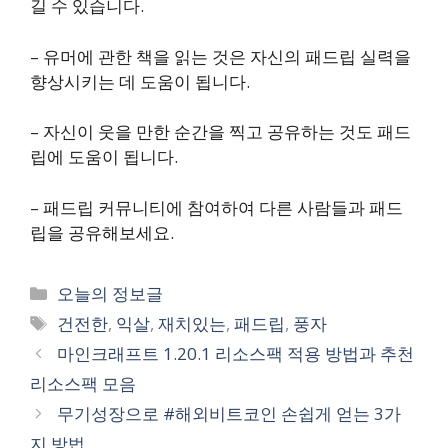
길 수 있습니다.
– 유머에 관한 책을 읽는 것은 자신의 패드립 실력을
향상시키는 데 도움이 됩니다.
– 자신이 웃을 만한 순간을 찍고 공유하는 것도 패드
립에 도움이 됩니다.
– 패드립 커뮤니티에 참여하여 다른 사람들과 패드
립을 공유해보세요.
카
오늘의 정보글
테
태
건전한
,
익살
,
재치있는
,
패드립
,
풍자
고
그
마인크래프트 1.20.1 리소스팩 적용 방법과 추천
리
리소스팩 모음
무기성장으로 #해외비트코인 손쉽게 얻는 3가
지 방법