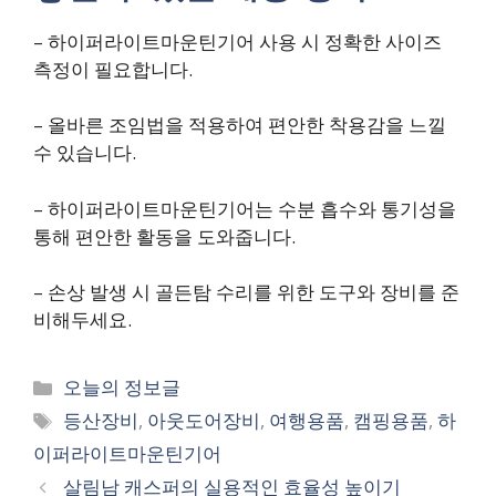
– 하이퍼라이트마운틴기어 사용 시 정확한 사이즈
측정이 필요합니다.
– 올바른 조임법을 적용하여 편안한 착용감을 느낄
수 있습니다.
– 하이퍼라이트마운틴기어는 수분 흡수와 통기성을
통해 편안한 활동을 도와줍니다.
– 손상 발생 시 골든탐 수리를 위한 도구와 장비를 준
비해두세요.
카
오늘의 정보글
테
태
등산장비
,
아웃도어장비
,
여행용품
,
캠핑용품
,
하
고
그
이퍼라이트마운틴기어
리
살림남 캐스퍼의 실용적인 효율성 높이기