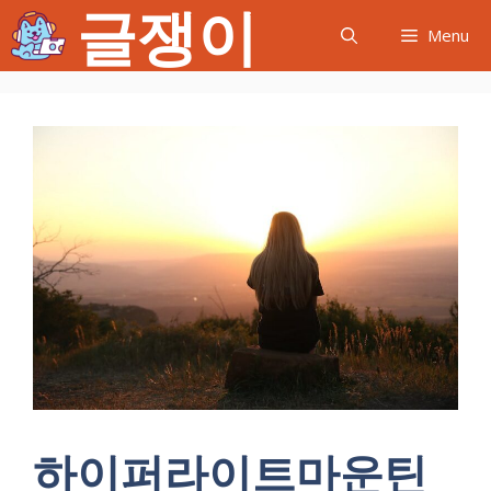
글쟁이
컨
Menu
텐
츠
로
건
너
뛰
기
하이퍼라이트마운틴