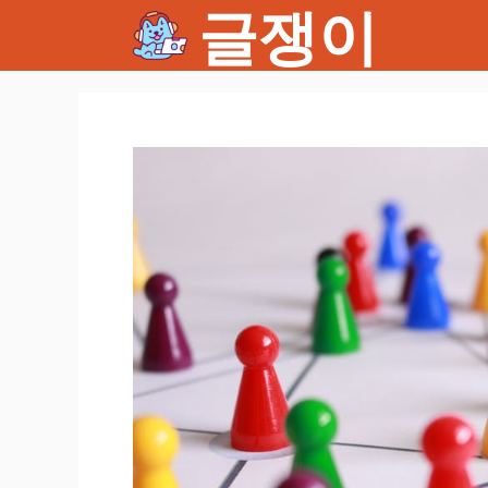
글쟁이
컨
텐
츠
로
건
너
뛰
기