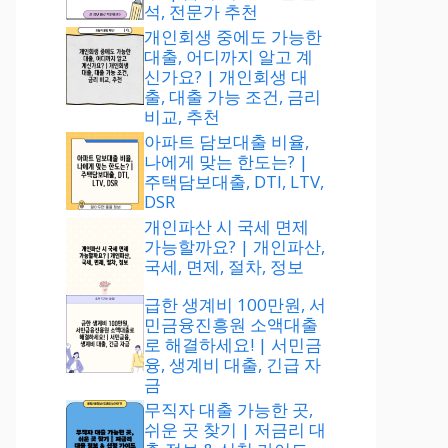
석, 전문가 추천
개인회생 중에도 가능한
대출, 어디까지 알고 계
신가요? | 개인회생 대
출, 대출 가능 조건, 금리
비교, 추천
아파트 담보대출 비율,
나에게 맞는 한도는? |
주택담보대출, DTI, LTV,
DSR
개인파산 시 국세 면제
가능할까요? | 개인파산,
국세, 면제, 절차, 정보
급한 생계비 100만원, 서
민금융진흥원 소액대출
로 해결하세요! | 서민금
융, 생계비 대출, 긴급 자
금
무직자 대출 가능한 곳,
쉬운 곳 찾기 | 저금리 대