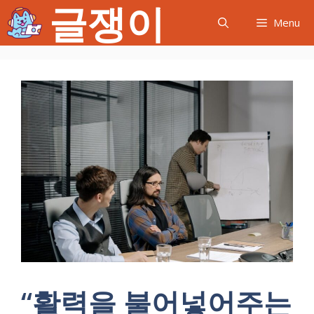
글쟁이
컨
Menu
텐
츠
로
건
너
뛰
기
“활력을 불어넣어주는