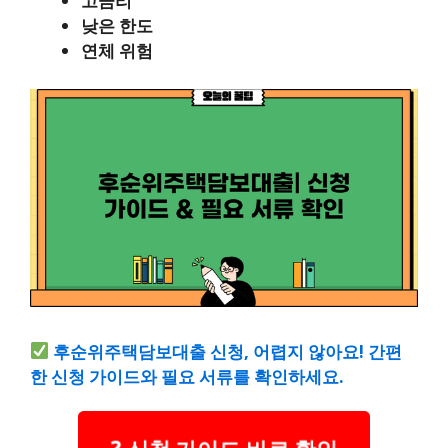
고금리
낮은 한도
연체 위험
후순위주택담보대출 신청, 어렵지 않아요! 간편
한 신청 가이드와 필요 서류를 확인하세요.