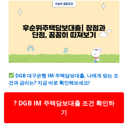
DGB 대구은행 IM 주택담보대출, 나에게 맞는 조
건과 금리는? 지금 바로 확인해보세요!
? DGB IM 주택담보대출 조건 확인하
기