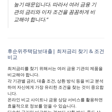
높기 때문입니다. 따라서 여러 금융 기
관의 금리와 이자 조건을 꼼꼼하게 비
교해야 합니다.”
후순위주택담보대출| 최저금리 찾기 & 조건
비교
최저금리를 찾기 위해서는 여러 금융 기관의 제품을
비교해야 합니다.
각 기관별 금리, 대출 조건, 상환 방식 등을 비교 분석
하여 자신에게 가장 유리한 조건을 찾는 것이 중요합
니다.
온라인 비교 사이트나 금융 상담 서비스를 활용하면
효율적으로 정보를 얻을 수 있습니다.