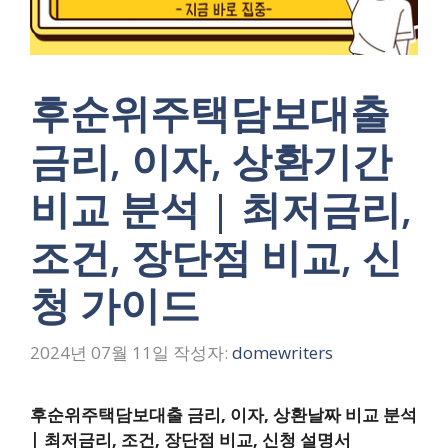
후순위주택담보대출
금리, 이자, 상환기간
비교 분석 | 최저금리,
조건, 장단점 비교, 신
청 가이드
2024년 07월 11일
작성자:
domewriters
후순위주택담보대출 금리, 이자, 상환날짜 비교 분석
| 최저금리, 조건, 장단점 비교, 신청 설명서