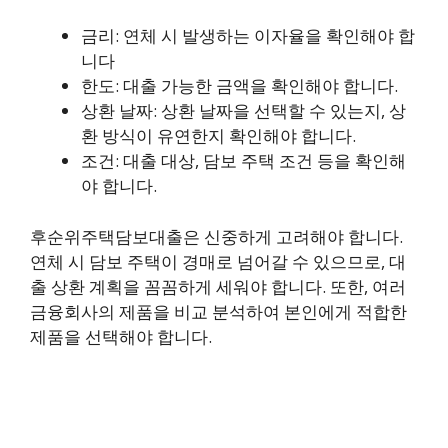
금리: 연체 시 발생하는 이자율을 확인해야 합
니다
한도: 대출 가능한 금액을 확인해야 합니다.
상환 날짜: 상환 날짜을 선택할 수 있는지, 상
환 방식이 유연한지 확인해야 합니다.
조건: 대출 대상, 담보 주택 조건 등을 확인해
야 합니다.
후순위주택담보대출은 신중하게 고려해야 합니다.
연체 시 담보 주택이 경매로 넘어갈 수 있으므로, 대
출 상환 계획을 꼼꼼하게 세워야 합니다. 또한, 여러
금융회사의 제품을 비교 분석하여 본인에게 적합한
제품을 선택해야 합니다.