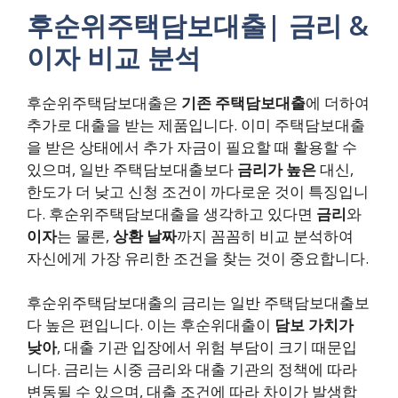
후순위주택담보대출| 금리 &
이자 비교 분석
후순위주택담보대출은
기존 주택담보대출
에 더하여
추가로 대출을 받는 제품입니다. 이미 주택담보대출
을 받은 상태에서 추가 자금이 필요할 때 활용할 수
있으며, 일반 주택담보대출보다
금리가 높은
대신,
한도가 더 낮고 신청 조건이 까다로운 것이 특징입니
다. 후순위주택담보대출을 생각하고 있다면
금리
와
이자
는 물론,
상환 날짜
까지 꼼꼼히 비교 분석하여
자신에게 가장 유리한 조건을 찾는 것이 중요합니다.
후순위주택담보대출의 금리는 일반 주택담보대출보
다 높은 편입니다. 이는 후순위대출이
담보 가치가
낮아
, 대출 기관 입장에서 위험 부담이 크기 때문입
니다. 금리는 시중 금리와 대출 기관의 정책에 따라
변동될 수 있으며, 대출 조건에 따라 차이가 발생합