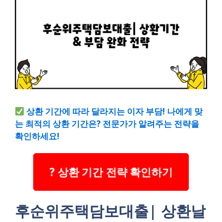
상환 기간에 따라 달라지는 이자 부담! 나에게 맞
는 최적의 상환 기간은? 전문가가 알려주는 전략을
확인하세요!
? 상환 기간 전략 확인하기
후순위주택담보대출| 상환날