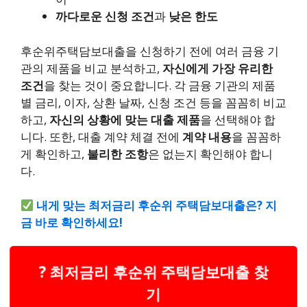
까다로운 신청 조건
과
낮은 한도
후순위주택담보대출을 신청하기 전에 여러 금융 기
관의 제품을 비교 분석하고,
자신에게 가장 유리한
조건
을 찾는 것이 중요합니다. 각 금융 기관의 제품
별 금리, 이자, 상환 날짜, 신청 조건 등을 꼼꼼히 비교
하고,
자신의 상황에 맞는 대출 제품
을 선택해야 합
니다. 또한, 대출 계약 체결 전에
계약 내용
을 꼼꼼하
게 확인하고,
불리한 조항
은 없는지 확인해야 합니
다.
내게 맞는 최저금리 후순위 주택담보대출은? 지
금 바로 확인하세요!
? 최저금리 후순위 주택담보대출 찾
기