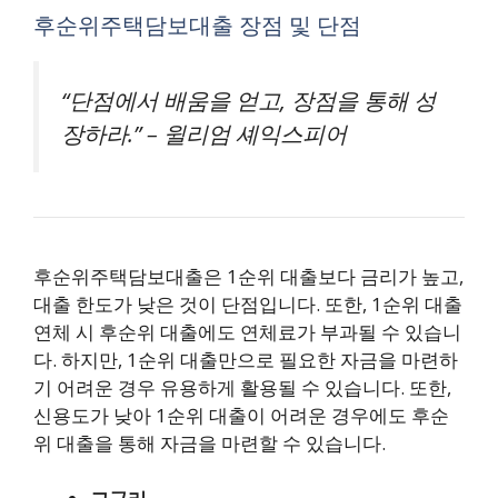
후순위주택담보대출 장점 및 단점
“단점에서 배움을 얻고, 장점을 통해 성
장하라.” – 윌리엄 셰익스피어
후순위주택담보대출은 1순위 대출보다 금리가 높고,
대출 한도가 낮은 것이 단점입니다. 또한, 1순위 대출
연체 시 후순위 대출에도 연체료가 부과될 수 있습니
다. 하지만, 1순위 대출만으로 필요한 자금을 마련하
기 어려운 경우 유용하게 활용될 수 있습니다. 또한,
신용도가 낮아 1순위 대출이 어려운 경우에도 후순
위 대출을 통해 자금을 마련할 수 있습니다.