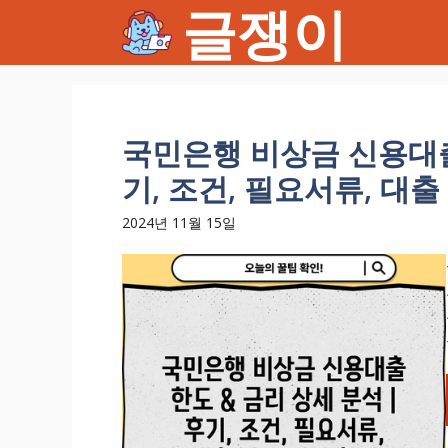
글쟁이
컨
텐
츠
로
건
너
국민은행 비상금 신용대출 
뛰
기, 조건, 필요서류, 대
기
2024년 11월 15일