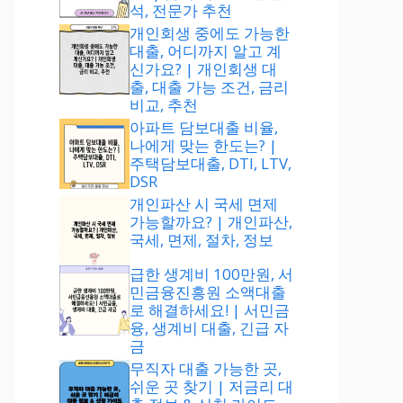
석, 전문가 추천
개인회생 중에도 가능한
대출, 어디까지 알고 계
신가요? | 개인회생 대
출, 대출 가능 조건, 금리
비교, 추천
아파트 담보대출 비율,
나에게 맞는 한도는? |
주택담보대출, DTI, LTV,
DSR
개인파산 시 국세 면제
가능할까요? | 개인파산,
국세, 면제, 절차, 정보
급한 생계비 100만원, 서
민금융진흥원 소액대출
로 해결하세요! | 서민금
융, 생계비 대출, 긴급 자
금
무직자 대출 가능한 곳,
쉬운 곳 찾기 | 저금리 대