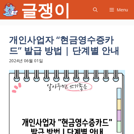
글쟁이
컨
Menu
텐
츠
로
건
개인사업자 “현금영수증카
너
드” 발급 방법 | 단계별 안내
뛰
기
2024년 06월 01일