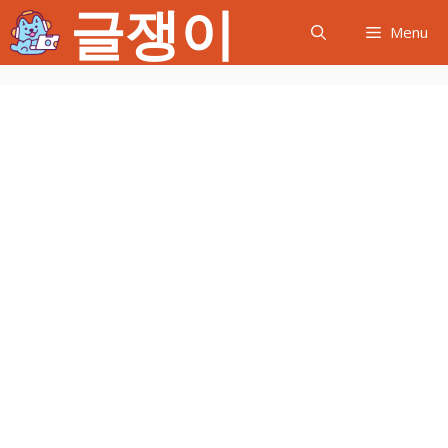
글쟁이
컨
Menu
텐
츠
로
건
너
뛰
기